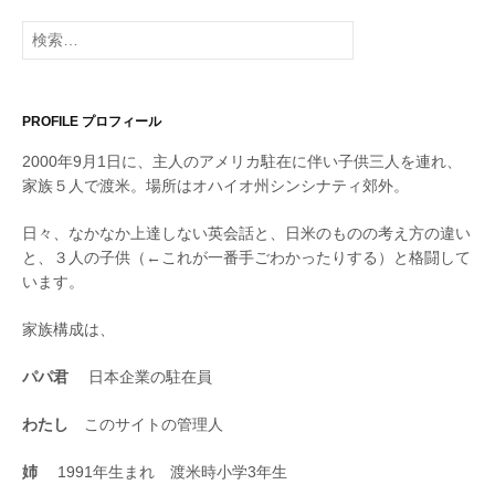
検
索
:
PROFILE プロフィール
2000年9月1日に、主人のアメリカ駐在に伴い子供三人を連れ、
家族５人で渡米。場所はオハイオ州シンシナティ郊外。
日々、なかなか上達しない英会話と、日米のものの考え方の違い
と、３人の子供（←これが一番手ごわかったりする）と格闘して
います。
家族構成は、
パパ君
日本企業の駐在員
わたし
このサイトの管理人
姉
1991年生まれ 渡米時小学3年生