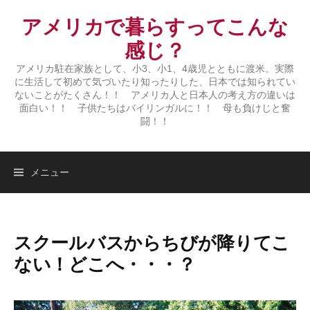
コ
アメリカで暮らすってこんな
ン
テ
感じ？
ン
アメリカ駐在家族として、小3、小1、4歳児とともに渡米。実際
ツ
に生活して初めて気づいたり知ったりした、日本では知られてい
へ
ないことがたくさん！！ アメリカ人と日本人の考え方の違いは
面白い！！ 子供たちはバイリンガルに！！ 母も負けじと奮
ス
闘！！
キ
ッ
プ
メニュー
スクールバスからちびが降りてこ
ない！どこへ・・・？