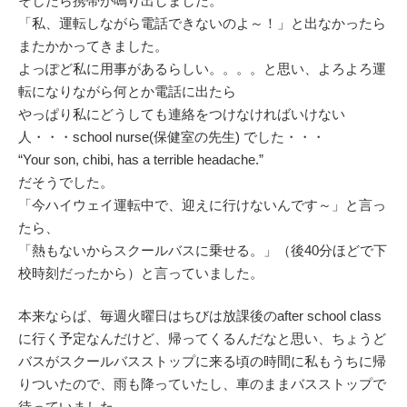
そしたら携帯が鳴り出しました。
「私、運転しながら電話できないのよ～！」と出なかったら
またかかってきました。
よっぽど私に用事があるらしい。。。。と思い、よろよろ運
転になりながら何とか電話に出たら
やっぱり私にどうしても連絡をつけなければいけない
人・・・school nurse(保健室の先生) でした・・・
“Your son, chibi, has a terrible headache.”
だそうでした。
「今ハイウェイ運転中で、迎えに行けないんです～」と言っ
たら、
「熱もないからスクールバスに乗せる。」（後40分ほどで下
校時刻だったから）と言っていました。
本来ならば、毎週火曜日はちびは放課後のafter school class
に行く予定なんだけど、帰ってくるんだなと思い、ちょうど
バスがスクールバスストップに来る頃の時間に私もうちに帰
りついたので、雨も降っていたし、車のままバスストップで
待っていました。