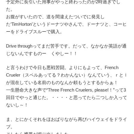
予定外に長引いた用事がやっと終わったのが2時過ぎでし
た。
お腹がすいたので、道を間違えたついでに発見し
た‘TimHorton’というドーナツやさんで、ドーナツと、コーヒ
ーをドライブスルーで購入。
Drive throughってまだ苦手です。だって、なかなか英語が通
じないんですものー くやしー！！
と言うわけで今日も悪戦苦闘。よりにもよって、French
Crueler（スペルあってる？わかんない）なんていう、ｒとｌ
が混在している名前のものなんか頼もうとするからぁ！
一生懸命大きな声で“Three French Cruelers, please!！”って3
回目でやっと通じた。・・・・と思ってたら二つしか入って
ないし～！
ま、とにかくそれをほおばりながら再びハイウェイをドライ
ブ。